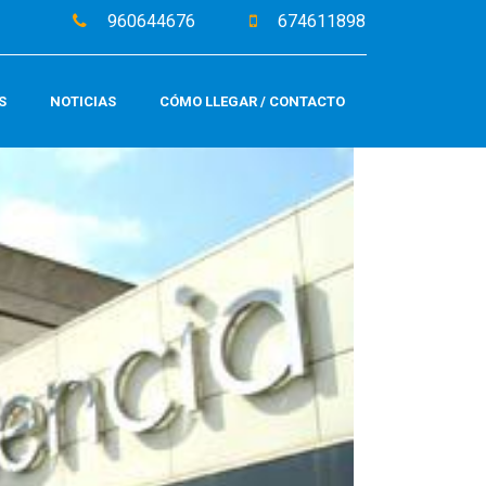
960644676
674611898
S
NOTICIAS
CÓMO LLEGAR / CONTACTO