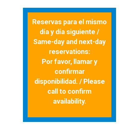
Reservas para el mismo
día y día siguiente /
Same-day and next-day
reservations:
Por favor, llamar y
confirmar
disponibilidad. / Please
call to confirm
availability.