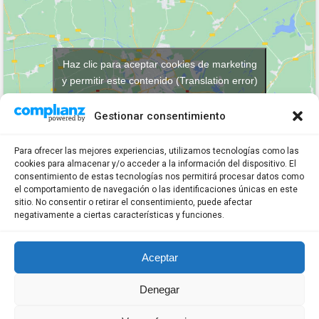
Haz clic para aceptar cookies de marketing
y permitir este contenido (Translation error)
Gestionar consentimiento
Para ofrecer las mejores experiencias, utilizamos tecnologías como las
cookies para almacenar y/o acceder a la información del dispositivo. El
consentimiento de estas tecnologías nos permitirá procesar datos como
el comportamiento de navegación o las identificaciones únicas en este
sitio. No consentir o retirar el consentimiento, puede afectar
¿PORQUE ME GUSTA VIP PARKING?
negativamente a ciertas características y funciones.
POR SUS TARIFAS, SERVICIOS,
INSTALACIONES, PROMOCIONES, NOTICIAS
Aceptar
Y PROFESIONALIDAD
Denegar