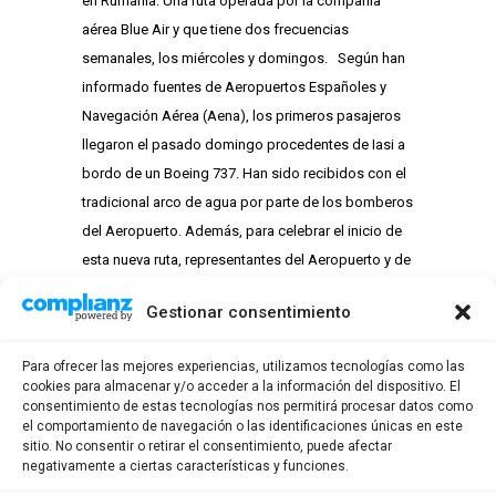
en Rumanía. Una ruta operada por la compañía
aérea Blue Air y que tiene dos frecuencias
semanales, los miércoles y domingos. Según han
informado fuentes de Aeropuertos Españoles y
Navegación Aérea (Aena), los primeros pasajeros
llegaron el pasado domingo procedentes de Iasi a
bordo de un Boeing 737. Han sido recibidos con el
tradicional arco de agua por parte de los bomberos
del Aeropuerto. Además, para celebrar el inicio de
esta nueva ruta, representantes del Aeropuerto y de
la compañía, junto con personal de la tripulación
Gestionar consentimiento
del vuelo, han cortado una tarta conmemorativa que
se ha repartido entre los pasajeros del vuelo.
Para ofrecer las mejores experiencias, utilizamos tecnologías como las
cookies para almacenar y/o acceder a la información del dispositivo. El
consentimiento de estas tecnologías nos permitirá procesar datos como
el comportamiento de navegación o las identificaciones únicas en este
sitio. No consentir o retirar el consentimiento, puede afectar
negativamente a ciertas características y funciones.
1
2
3
4
5